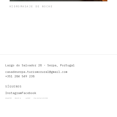
HIDROMASAJE DE NOCHE
Largo do Salvador 28 · Serpa, Portugal
casadeserpa.turismorural@gmail.com
+351 284 549 238
SÍGUENOS
Instagram
Facebook
RNET: 7054 · NIF: 510513557
Política de Privacidad